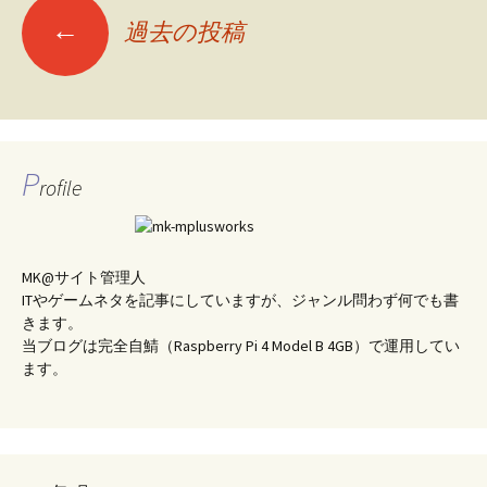
←
過去の投稿
投
稿
ナ
ビ
ゲ
P
rofile
ー
シ
ョ
MK@サイト管理人
ン
ITやゲームネタを記事にしていますが、ジャンル問わず何でも書
きます。
当ブログは完全自鯖（Raspberry Pi 4 Model B 4GB）で運用してい
ます。