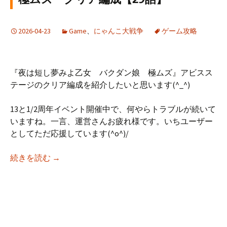
2026-04-23
Game
、
にゃんこ大戦争
ゲーム攻略
『夜は短し夢みよ乙女 バクダン娘 極ムズ』アビスス
テージのクリア編成を紹介したいと思います(^_^)
13と1/2周年イベント開催中で、何やらトラブルが続いて
いますね。一言、運営さんお疲れ様です。いちユーザー
としてただ応援しています(^o^)/
にゃんこ大戦争 アビスステージ 夜は短し夢み
続きを読む
→