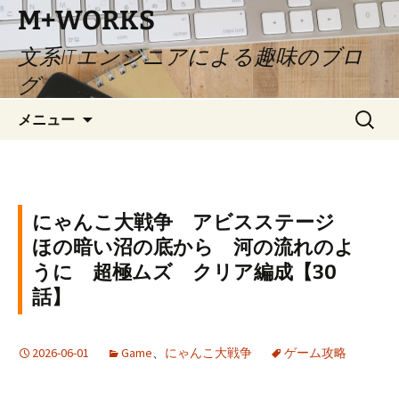
M+WORKS
文系ITエンジニアによる趣味のブロ
グ
コ
検
メニュー
ン
索:
テ
ン
ツ
へ
にゃんこ大戦争 アビスステージ
ス
ほの暗い沼の底から 河の流れのよ
キ
うに 超極ムズ クリア編成【30
ッ
話】
プ
2026-06-01
Game
、
にゃんこ大戦争
ゲーム攻略