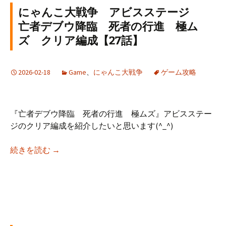
にゃんこ大戦争 アビスステージ
亡者デブウ降臨 死者の行進 極ム
ズ クリア編成【27話】
2026-02-18
Game
、
にゃんこ大戦争
ゲーム攻略
『亡者デブウ降臨 死者の行進 極ムズ』アビスステー
ジのクリア編成を紹介したいと思います(^_^)
にゃんこ大戦争 アビスステージ 亡者デブウ降
続きを読む
→