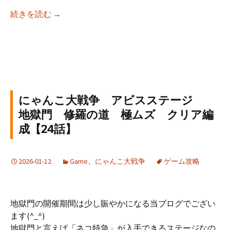
にゃんこ大戦争 アビスステージ 女帝飛来 ハ
続きを読む
→
にゃんこ大戦争 アビスステージ
地獄門 修羅の道 極ムズ クリア編
成【24話】
2026-01-12
Game
、
にゃんこ大戦争
ゲーム攻略
地獄門の開催期間は少し賑やかになる当ブログでござい
ます(^_^)
地獄門と言えば「ネコ特急」が入手できるステージなの