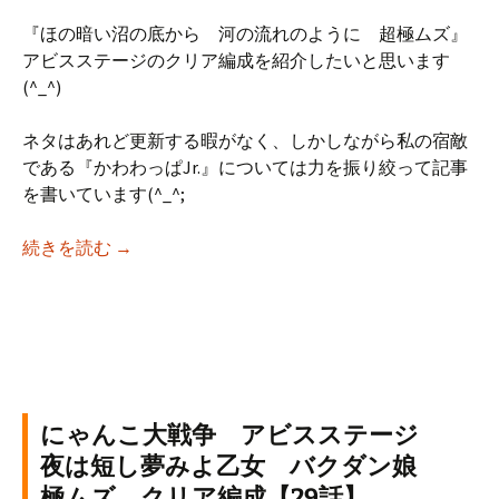
『ほの暗い沼の底から 河の流れのように 超極ムズ』
アビスステージのクリア編成を紹介したいと思います
(^_^)
ネタはあれど更新する暇がなく、しかしながら私の宿敵
である『かわわっぱJr.』については力を振り絞って記事
を書いています(^_^;
にゃんこ大戦争 アビスステージ ほの暗い沼の
続きを読む
→
にゃんこ大戦争 アビスステージ
夜は短し夢みよ乙女 バクダン娘
極ムズ クリア編成【29話】