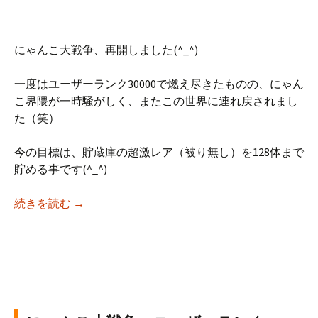
にゃんこ大戦争、再開しました(^_^)
一度はユーザーランク30000で燃え尽きたものの、にゃん
こ界隈が一時騒がしく、またこの世界に連れ戻されまし
た（笑）
今の目標は、貯蔵庫の超激レア（被り無し）を128体まで
貯める事です(^_^)
にゃんこ大戦争 レア度別よく使うキャラ【22
続きを読む
→