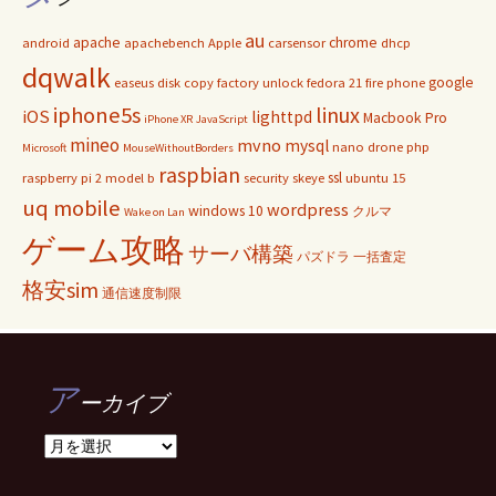
au
apache
chrome
android
apachebench
Apple
carsensor
dhcp
dqwalk
google
easeus disk copy
factory unlock
fedora 21
fire phone
iphone5s
linux
iOS
lighttpd
Macbook Pro
iPhone XR
JavaScript
mineo
mvno
mysql
nano drone
php
Microsoft
MouseWithoutBorders
raspbian
ssl
raspberry pi 2 model b
security
skeye
ubuntu 15
uq mobile
wordpress
windows 10
クルマ
Wake on Lan
ゲーム攻略
サーバ構築
パズドラ
一括査定
格安sim
通信速度制限
ア
ーカイブ
ア
ー
カ