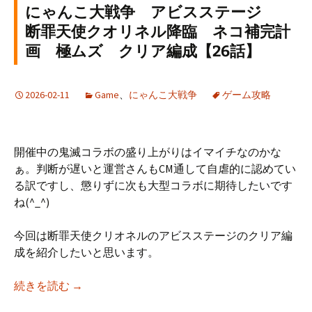
にゃんこ大戦争 アビスステージ
断罪天使クオリネル降臨 ネコ補完計
画 極ムズ クリア編成【26話】
2026-02-11
Game
、
にゃんこ大戦争
ゲーム攻略
開催中の鬼滅コラボの盛り上がりはイマイチなのかな
ぁ。判断が遅いと運営さんもCM通して自虐的に認めてい
る訳ですし、懲りずに次も大型コラボに期待したいです
ね(^_^)
今回は断罪天使クリオネルのアビスステージのクリア編
成を紹介したいと思います。
にゃんこ大戦争 アビスステージ 断罪天使クオ
続きを読む
→